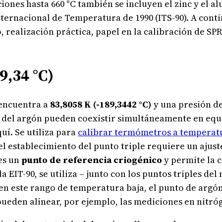
iones hasta 660 °C también se incluyen el zinc y el al
ternacional de Temperatura de 1990 (ITS-90). A conti
o, realización práctica, papel en la calibración de SP
9,34 °C)
 encuentra a
83,8058 K (-189,3442 °C)
y una presión 
sa del argón pueden coexistir simultáneamente en equi
uí. Se utiliza para
calibrar termómetros a temperat
 el establecimiento del punto triple requiere un ajus
 es un
punto de referencia criogénico
y permite la 
 EIT-90, se utiliza – junto con los puntos triples de
n en este rango de temperatura baja, el punto de arg
 pueden alinear, por ejemplo, las mediciones en nitr