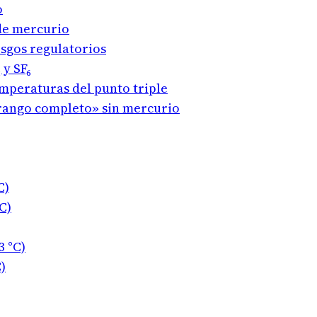
o
de mercurio
esgos regulatorios
 y SF₆
mperaturas del punto triple
«rango completo» sin mercurio
C)
C)
3 °C)
)