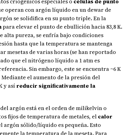
atos criogénicos especiales o
células de punto
que operan con argón líquido en un dewar de
argón se solidifica en su punto triple. En la
n
para elevar el punto de ebullición hacia 83,8 K.
e alta pureza, se enfría bajo condiciones
presión hasta que la temperatura se mantenga
zar mesetas de varias horas (se han reportado
ado que el nitrógeno líquido a 1 atm es
referencia. Sin embargo, este se encuentra ~6 K
. Mediante el aumento de la presión del
K y así
reducir significativamente la
del argón está en el orden de milikelvin o
os fijos de temperatura de metales, el
calor
el argón sólido/líquido es pequeña. Esto
blemente la temperatura de la meseta. Para