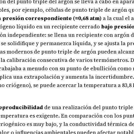
ón del punto triple del argón se lleva a cabo en apar
les, por ejemplo, células de punto triple de argón 
a
presión correspondiente (≈0,68 atm)
a la cual el 
rógeno líquido en un recipiente cerrado
bajo presió
ón independiente: se llena un recipiente con argón d
e solidifique y permanezca líquida, y se ajusta la 
emas modernos de punto triple de argón pueden alcan
í la calibración consecutiva de varios termómetros. D
trabajaba a menudo con su punto de ebullición como 
mplica una extrapolación y aumenta la incertidumbre
 criógeno), se puede acercar la temperatura a 83,8 
eproducibilidad
de una realización del punto triple 
temperatura es exigente. En comparación con los punt
criogénico es muy bajo, y la conductividad térmica d
calor o influencias ambientales pueden afectar nota