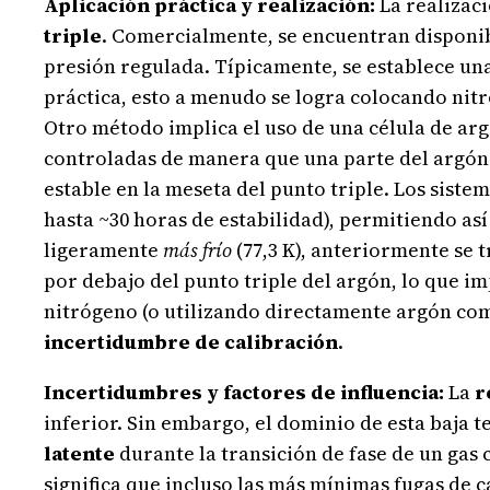
Aplicación práctica y realización:
La realizaci
triple
. Comercialmente, se encuentran disponib
presión regulada. Típicamente, se establece un
práctica, esto a menudo se logra colocando nit
Otro método implica el uso de una célula de arg
controladas de manera que una parte del argón s
estable en la meseta del punto triple. Los sist
hasta ~30 horas de estabilidad), permitiendo as
ligeramente
más frío
(77,3 K), anteriormente se 
por debajo del punto triple del argón, lo que i
nitrógeno (o utilizando directamente argón como
incertidumbre de calibración
.
Incertidumbres y factores de influencia:
La
r
inferior. Sin embargo, el dominio de esta baja 
latente
durante la transición de fase de un gas 
significa que incluso las más mínimas fugas de 