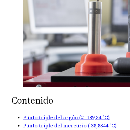
Contenido
Punto triple del argón (≈ -189,34 °C)
Punto triple del mercurio (-38,8344 °C)