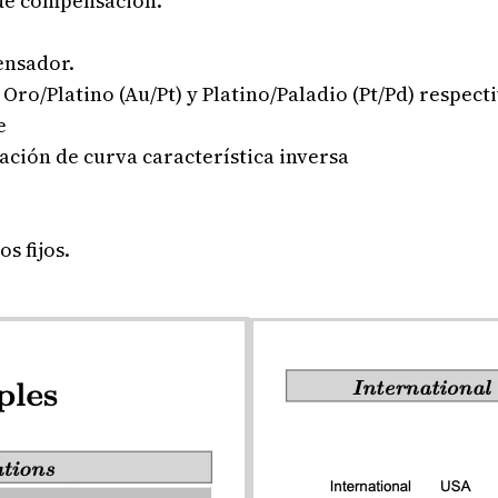
 de compensación.
ensador.
 Oro/Platino (Au/Pt) y Platino/Paladio (Pt/Pd) respec
e
ación de curva característica inversa
s fijos.