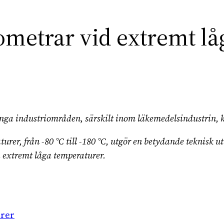
ometrar vid extremt lå
a industriområden, särskilt inom läkemedelsindustrin, kr
urer, från -80 °C till -180 °C, utgör en betydande teknisk 
a extremt låga temperaturer.
urer