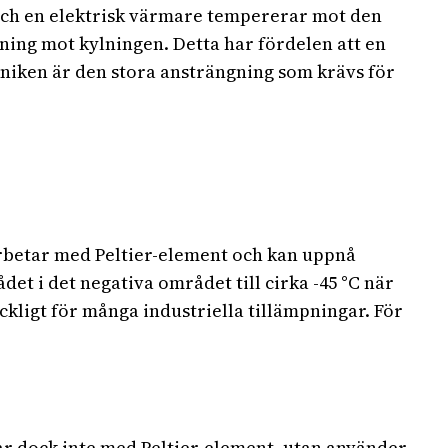
 och en elektrisk värmare tempererar mot den
ing mot kylningen. Detta har fördelen att en
niken är den stora ansträngning som krävs för
rbetar med Peltier-element och kan uppnå
t i det negativa området till cirka -45 °C när
äckligt för många industriella tillämpningar. För
r dock inte med Peltier-element, utan använder