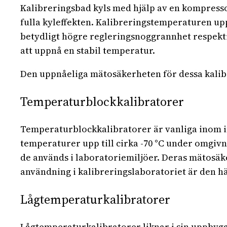
Kalibreringsbad kyls med hjälp av en kompresso
fulla kyleffekten. Kalibreringstemperaturen up
betydligt högre regleringsnoggrannhet respekti
att uppnå en stabil temperatur.
Den uppnåeliga mätosäkerheten för dessa kalibre
Temperaturblockkalibratorer
Temperaturblockkalibratorer är vanliga inom i
temperaturer upp till cirka -70 °C under omgiv
de används i laboratoriemiljöer. Deras mätosäker
användning i kalibreringslaboratoriet är den hä
Lågtemperaturkalibratorer
Lågtemperaturkalibratorer liknar i sin uppbyg