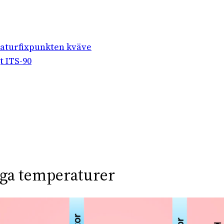
raturfixpunkten kväve
t ITS-90
åga temperaturer