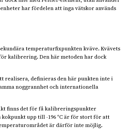
 enheter har fördelen att inga vätskor används
 sekundära temperaturfixpunkten kväve. Kvävets
 för kalibrering. Den här metoden har dock
 realisera, definieras den här punkten inte i
 samma noggrannhet och internationella
t finns det för få kalibreringspunkter
 kokpunkt upp till -196 °C är för stort för att
temperaturområdet är därför inte möjlig.