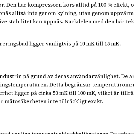
r. Den här kompressorn körs alltid på 100 % effekt,
pnås alltså inte genom kylning, utan genom uppvärmn
ve stabilitet kan uppnås. Nackdelen med den här tek
ringsbad ligger vanligtvis på 10 mK till 15 mK.
ndustrin på grund av deras användarvänlighet. De a
ningstemperaturen. Detta begränsar temperaturområde
het ligger på cirka 50 mK till 100 mK, vilket är tillr
r mätosäkerheten inte tillräckligt exakt.
gnad vanliga temperaturblockkalibratorer. De arbeta