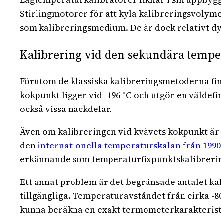
Stirlingmotorer för att kyla kalibreringsvolyme
som kalibreringsmedium. De är dock relativt dy
Kalibrering vid den sekundära temp
Förutom de klassiska kalibreringsmetoderna fi
kokpunkt ligger vid -196 °C och utgör en välde
också vissa nackdelar.
Även om kalibreringen vid kvävets kokpunkt är t
den
internationella temperaturskalan från 1990 
erkännande som temperaturfixpunktskalibrering
Ett annat problem är det begränsade antalet ka
tillgängliga. Temperaturavståndet från cirka -80 °
kunna beräkna en exakt termometerkarakteristik