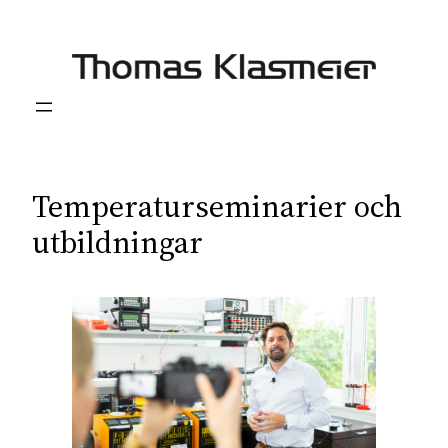
Hoppa
till
innehåll
Temperaturseminarier och
utbildningar