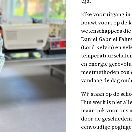
tijd.
Elke vooruitgang in
bouwt voort op de k
wetenschappers die
Daniel Gabriel Fahr
(Lord Kelvin) en vel
temperatuurschalen
en energie gerevolu
meetmethoden zou 
vandaag de dag onde
Wij staan op de sch
Hun werk is niet al
maar ook voor ons m
door de geschiedeni
eenvoudige pogingen