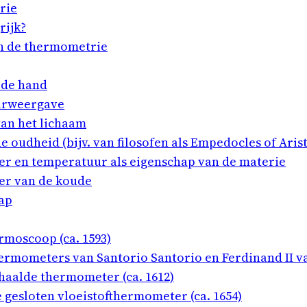
rie
rijk?
an de thermometrie
 de hand
uurweergave
an het lichaam
 oudheid (bijv. van filosofen als Empedocles of Arist
er en temperatuur als eigenschap van de materie
ler van de koude
hap
ermoscoop (ca. 1593)
hermometers van Santorio Santorio en Ferdinand II v
chaalde thermometer (ca. 1612)
e gesloten vloeistofthermometer (ca. 1654)