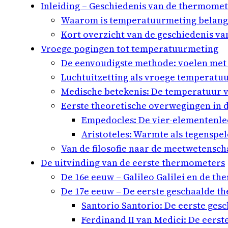
Inleiding – Geschiedenis van de thermomet
Waarom is temperatuurmeting belang
Kort overzicht van de geschiedenis v
Vroege pogingen tot temperatuurmeting
De eenvoudigste methode: voelen met
Luchtuitzetting als vroege temperat
Medische betekenis: De temperatuur v
Eerste theoretische overwegingen in de
Empedocles: De vier-elementenle
Aristoteles: Warmte als tegenspe
Van de filosofie naar de meetwetensc
De uitvinding van de eerste thermometers
De 16e eeuw – Galileo Galilei en de th
De 17e eeuw – De eerste geschaalde t
Santorio Santorio: De eerste ges
Ferdinand II van Medici: De eerst