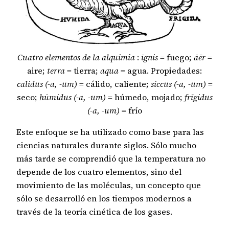
Cuatro elementos de la alquimia
:
īgnis
= fuego;
āēr
=
aire;
terra
= tierra;
aqua
= agua. Propiedades:
calidus (-a, -um)
= cálido, caliente;
siccus (-a, -um)
=
seco;
hūmidus (-a, -um)
= húmedo, mojado;
frīgidus
(-a, -um)
= frío
Este enfoque se ha utilizado como base para las
ciencias naturales durante siglos. Sólo mucho
más tarde se comprendió que la temperatura no
depende de los cuatro elementos, sino del
movimiento de las moléculas, un concepto que
sólo se desarrolló en los tiempos modernos a
través de la teoría cinética de los gases.