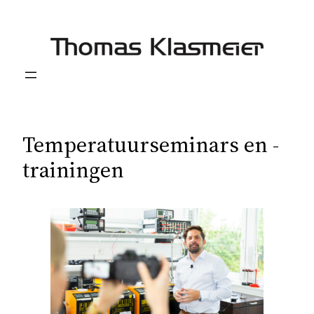
Ga
naar
de
inhoud
Temperatuurseminars en -
trainingen