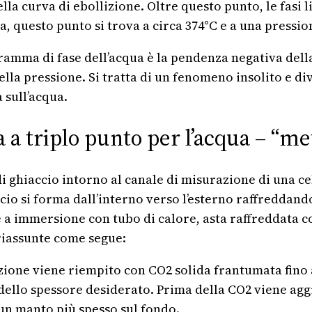
ella curva di ebollizione. Oltre questo punto, le fasi 
a, questo punto si trova a circa 374°C e a una pressio
amma di fase dell’acqua è la pendenza negativa della c
lla pressione. Si tratta di un fenomeno insolito e di
 sull’acqua.
a a triplo punto per l’acqua – “m
ghiaccio intorno al canale di misurazione di una cell
ccio si forma dall’interno verso l’esterno raffreddand
 a immersione con tubo di calore, asta raffreddata co
 riassunte come segue:
ione viene riempito con CO2 solida frantumata fino al
ello spessore desiderato. Prima della CO2 viene aggiu
 un manto più spesso sul fondo.