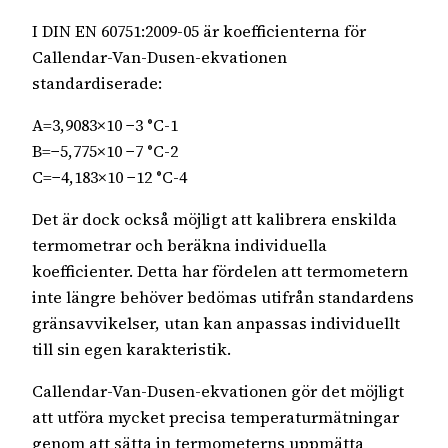
I DIN EN 60751:2009-05 är koefficienterna för
Callendar-Van-Dusen-ekvationen
standardiserade:
A=3,9083×10 −3 °C-1
B=−5,775×10 −7 °C-2
C=−4,183×10 −12 °C-4
Det är dock också möjligt att kalibrera enskilda
termometrar och beräkna individuella
koefficienter. Detta har fördelen att termometern
inte längre behöver bedömas utifrån standardens
gränsavvikelser, utan kan anpassas individuellt
till sin egen karakteristik.
Callendar-Van-Dusen-ekvationen gör det möjligt
att utföra mycket precisa temperaturmätningar
genom att sätta in termometerns uppmätta