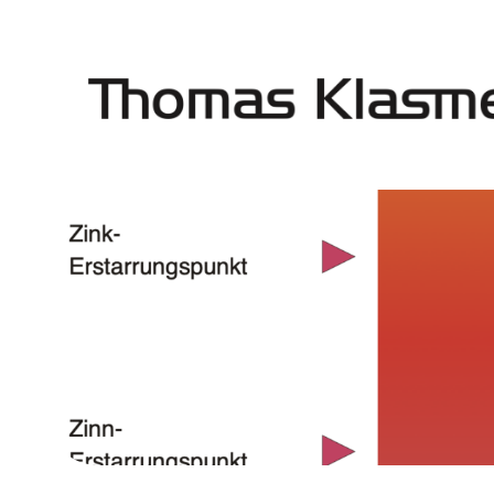
Przejdź
do
treści