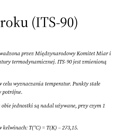
roku (ITS-90)
rowadzona przez Międzynarodowy Komitet Miar i
atury termodynamicznej. ITS-90 jest zmienioną
 w celu wyznaczania temperatur. Punkty stałe
 potrójne.
k obie jednostki są nadal używane, przy czym 1
w kelwinach: T(°C) = T(K) – 273,15.