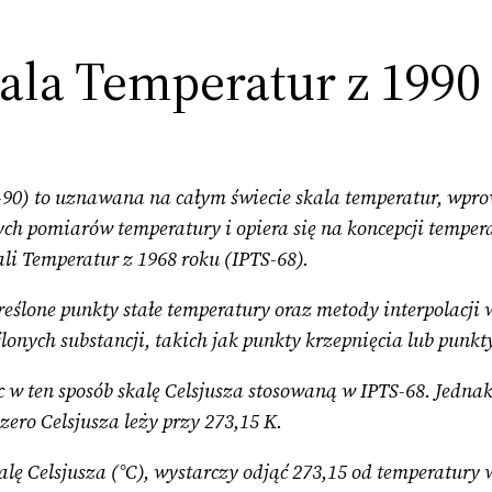
la Temperatur z 1990 
-90) to uznawana na całym świecie skala temperatur, wp
ch pomiarów temperatury i opiera się na koncepcji temper
li Temperatur z 1968 roku (IPTS-68).
kreślone punkty stałe temperatury oraz metody interpolacji
nych substancji, takich jak punkty krzepnięcia lub punkty
c w ten sposób skalę Celsjusza stosowaną w IPTS-68. Jedna
 zero Celsjusza leży przy 273,15 K.
alę Celsjusza (°C), wystarczy odjąć 273,15 od temperatury 