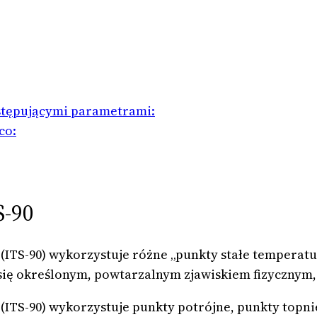
astępującymi parametrami:
co:
S-90
ITS-90) wykorzystuje różne „punkty stałe temperatur
ię określonym, powtarzalnym zjawiskiem fizycznym, t
ITS-90) wykorzystuje punkty potrójne, punkty topnie