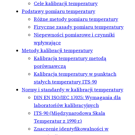
Cele kalibracji temperatury
Podstawy pomiaru temperatury
Różne metody pomiaru temperatury
Fizyczne zasady pomiaru temperatury
Niepewności pomiarowe i czynniki
wpływające
Metody kalibracji temperatury
Kalibracja temperatury metodą
porównawczą
Kalibracja temperatury w punktach
stałych temperatury ITS-90
Normy i standardy w kalibracji temperatury
DIN EN ISO/IEC 17025: Wymagania dla
laboratoriów kalibracyjnych
ITS-90 (Międzynarodowa Skala
Temperatur z 1990 r.)
Znaczenie identyfikowalności w