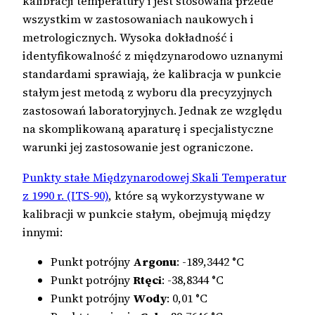
kalibracji temperatury i jest stosowana przede
wszystkim w zastosowaniach naukowych i
metrologicznych. Wysoka dokładność i
identyfikowalność z międzynarodowo uznanymi
standardami sprawiają, że kalibracja w punkcie
stałym jest metodą z wyboru dla precyzyjnych
zastosowań laboratoryjnych. Jednak ze względu
na skomplikowaną aparaturę i specjalistyczne
warunki jej zastosowanie jest ograniczone.
Punkty stałe Międzynarodowej Skali Temperatur
z 1990 r. (ITS-90)
, które są wykorzystywane w
kalibracji w punkcie stałym, obejmują między
innymi:
Punkt potrójny
Argonu
: -189,3442 °C
Punkt potrójny
Rtęci
: -38,8344 °C
Punkt potrójny
Wody
: 0,01 °C