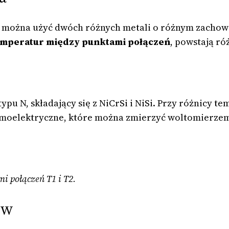
 można użyć dwóch różnych metali o różnym zachow
emperatur między punktami połączeń
, powstają ró
pu N, składający się z NiCrSi i NiSi. Przy różnicy 
rmoelektryczne, które można zmierzyć woltomierze
i połączeń T1 i T2.
ów