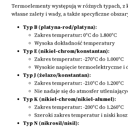
Termoelementy występują w różnych typach, z 
własne zalety i wady, a także specyficzne obsz
Typ B (platyna-rod/platyna)
:
Zakres temperatur: 0°C do 1.800°C
Wysoka dokładność temperatury
Typ E (nikiel-chrom/konstantan)
:
Zakres temperatur: -270°C do 1.000°C
Wysokie napięcie termoelektryczne i
Typ J (żelazo/konstantan)
:
Zakres temperatur: -210°C do 1.200°C
Nie nadaje się do atmosfer utleniając
Typ K (nikiel-chrom/nikiel-alumel)
:
Zakres temperatur: -200°C do 1.260°C
Szeroki zakres temperatur i niski kosz
Typ N (nikrosil/nisil)
: