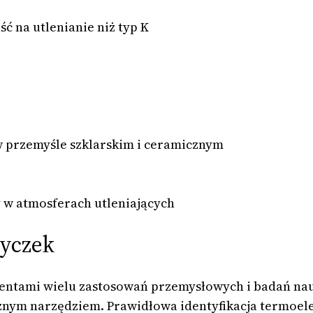
ć na utlenianie niż typ K
w przemyśle szklarskim i ceramicznym
y w atmosferach utleniających
tyczek
tami wielu zastosowań przemysłowych i badań nauk
nym narzędziem. Prawidłowa identyfikacja termoel