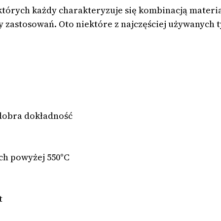
których każdy charakteryzuje się kombinacją mater
ary zastosowań. Oto niektóre z najczęściej używanyc
 dobra dokładność
ych powyżej 550°C
t